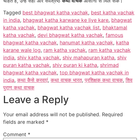
चाहते हैं, उन्हें सही और सर्वश्रेष्ठ
कथा वाचक
आसानी से मिल सके।
Tagged
best bhagwat katha vachak
,
best katha vachak
in india
,
bhagwat katha karwane ke liye kare
,
bhagwat
katha vachak
,
bhagwat katha vachak list
,
bhaktamal
katha vachak
,
devi bhagwat katha vachak
,
famous
bhagwat katha vachak
,
hanumat katha vachak
,
katha
karane wale log
,
ram katha vachak
,
ram katha vachak
india
,
shiv katha vachak
,
shiv mahapuran katha
,
shiv
puran katha vachak
,
shiv puran ki katha
,
shrimad
bhagwat katha vachak
,
top bhagwat katha vachak in
india
,
कथा कैसे करवाएं
,
कथा वाचक भारत
,
प्रशिक्षक कथा वाचक
,
शिव
पुराण कथा वाचक
Leave a Reply
Your email address will not be published.
Required
fields are marked
*
Comment
*