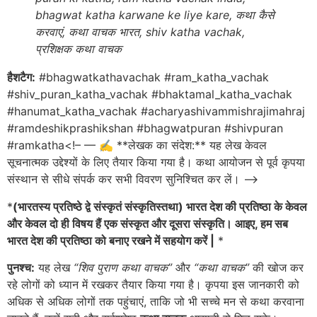
bhagwat katha karwane ke liye kare, कथा कैसे
करवाएं, कथा वाचक भारत, shiv katha vachak,
प्रशिक्षक कथा वाचक
हैशटैग:
#bhagwatkathavachak #ram_katha_vachak
#shiv_puran_katha_vachak #bhaktamal_katha_vachak
#hanumat_katha_vachak #acharyashivammishrajimahraj
#ramdeshikprashikshan #bhagwatpuran #shivpuran
#ramkatha<!– — ✍️ **लेखक का संदेश:** यह लेख केवल
सूचनात्मक उद्देश्यों के लिए तैयार किया गया है। कथा आयोजन से पूर्व कृपया
संस्थान से सीधे संपर्क कर सभी विवरण सुनिश्चित कर लें। –>
*
(भारतस्य प्रतिष्ठे द्वे संस्कृतं संस्कृतिस्तथा) भारत देश की प्रतिष्ठा के केवल
और केवल दो ही विषय हैं एक संस्कृत और दूसरा संस्कृति। आइए, हम सब
भारत देश की प्रतिष्ठा को बनाए रखने में सहयोग करें |
*
पुनश्च:
यह लेख
“शिव पुराण कथा वाचक”
और
“कथा वाचक”
की खोज कर
रहे लोगों को ध्यान में रखकर तैयार किया गया है। कृपया इस जानकारी को
अधिक से अधिक लोगों तक पहुंचाएं, ताकि जो भी सच्चे मन से कथा करवाना