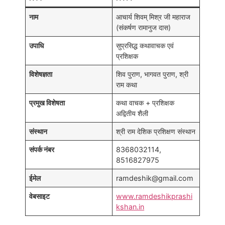
नाम
आचार्य शिवम् मिश्र जी महाराज
(संकर्षण रामानुज दास)
उपाधि
सुप्रसिद्ध कथावाचक एवं
प्रशिक्षक
विशेषज्ञता
शिव पुराण, भागवत पुराण, श्री
राम कथा
प्रमुख विशेषता
कथा वाचक + प्रशिक्षक
अद्वितीय शैली
संस्थान
श्री राम देशिक प्रशिक्षण संस्थान
संपर्क नंबर
8368032114,
8516827975
ईमेल
ramdeshik@gmail.com
वेबसाइट
www.ramdeshikprashi
kshan.in