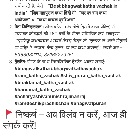
सर्च करते है, जैसे –
“Best bhagwat katha vachak in
India”
,
“शिव महापुराण कथा हिंदी में”
,
“घर पर राम कथा
आयोजन”
या
“कथा वाचक प्रशिक्षण”
।
मेटा डिस्क्रिप्शन
(खोज परिणाम के नीचे दिखने वाला पंक्ति) में
उपरोक्त कीवर्ड्स को 160 वर्णों के भीतर सम्मिलित करें, उदाहरण –
“प्रसिद्ध कथावाचक आचार्य शिवम् मिश्र जी महाराज से अपने मोहल्ले
या मंदिर में भागवत, शिव पुराण, या राम कथा करवाएं। संपर्क करें –
8368032114, 8516827975”
。
हैशटैग
: पोस्ट के साथ निम्नलिखित हैशटैग अवश्य लगाएं:
#bhagwatkatha #bhagwatkathavachak
#ram_katha_vachak #shiv_puran_katha_vachak
#bhaktamal_katha_vachak
#hanumat_katha_vachak
#acharyashivammishrajimahraj
#ramdeshikprashikshan #bhagwatpuran
निष्कर्ष – अब विलंब न करें, आज ही
संपर्क करें!