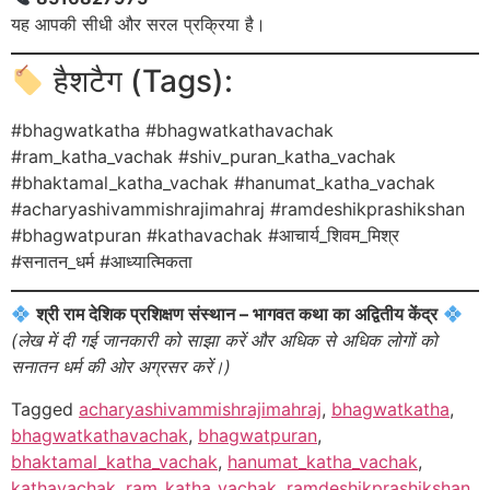
यह आपकी सीधी और सरल प्रक्रिया है।
हैशटैग (Tags):
#bhagwatkatha #bhagwatkathavachak
#ram_katha_vachak #shiv_puran_katha_vachak
#bhaktamal_katha_vachak #hanumat_katha_vachak
#acharyashivammishrajimahraj #ramdeshikprashikshan
#bhagwatpuran #kathavachak #आचार्य_शिवम_मिश्र
#सनातन_धर्म #आध्यात्मिकता
श्री राम देशिक प्रशिक्षण संस्थान – भागवत कथा का अद्वितीय केंद्र
(लेख में दी गई जानकारी को साझा करें और अधिक से अधिक लोगों को
सनातन धर्म की ओर अग्रसर करें।)
Tagged
acharyashivammishrajimahraj
,
bhagwatkatha
,
bhagwatkathavachak
,
bhagwatpuran
,
bhaktamal_katha_vachak
,
hanumat_katha_vachak
,
kathavachak
,
ram_katha_vachak
,
ramdeshikprashikshan
,