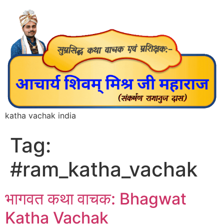
katha vachak india
Tag:
#ram_katha_vachak
भागवत कथा वाचक: Bhagwat
Katha Vachak